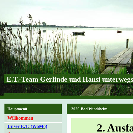
E.T.-Team Gerlinde und Hansi unterweg
Hauptmenü
2020-Bad Windsheim
Willkommen
2. Ausf
Unser E.T. (WoMo)