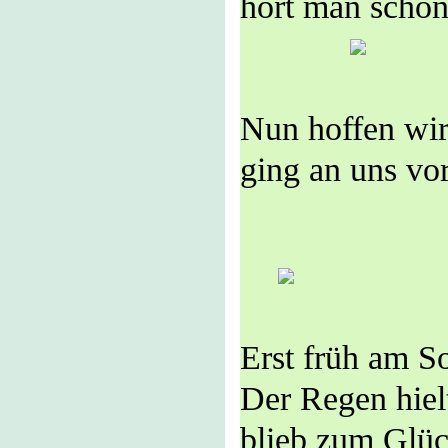
hört man scho
Gewitte
Nun hoffen wir
ging an uns vo
Abendsti
Erst früh am S
Der Regen hiel
blieb zum Glüc