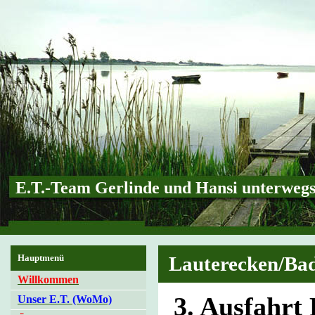
E.T.-Team Gerlinde und Hansi unterweg
Hauptmenü
Lauterecken/Ba
Willkommen
3. Ausfahrt
Unser E.T. (WoMo)