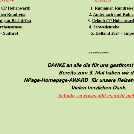
b CP Hohenwarth
1.
Rumänien Rundreise
en Rundreise
2.
Andernach und Koblen
ulgau-Bächtlefest
3.
Urlaub CP Hohenwart
rchenstrasse
4.
Schwedenreise
- Südtirol
5.
Holland 2024 - Tulp
***********
DANKE an alle die für uns gestimmt
Bereits zum 3. Mal haben wir d
NPage-Homepage-AWARD für unsere Reiseho
Vielen herzlichen Dank.
Schade, so etwas gibt es nicht me