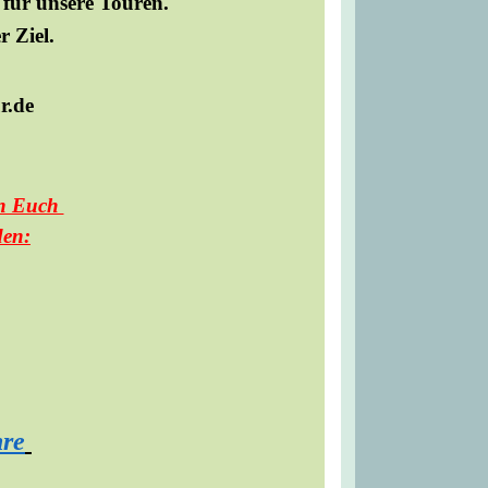
für unsere Touren.
 Ziel.
on Euch
den:
hre