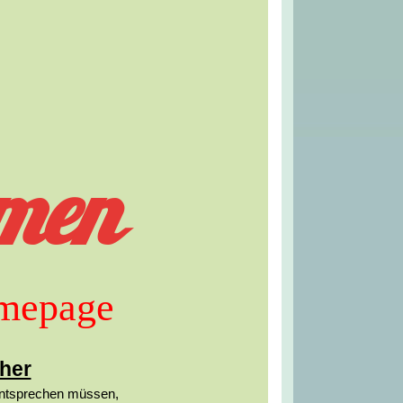
men
omepage
her
entsprechen müssen,