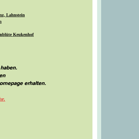
z, Lahnstein
h
enblüte Keukenhof
 haben.
en
mepage erhalten.
hr.