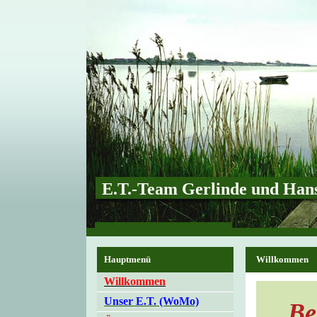
E.T.-Team Gerlinde und Hans
Hauptmenü
Willkommen
Willkommen
Unser E.T. (WoMo)
Be