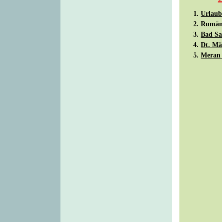
1.
Urlau
2.
Rumäni
3.
Bad Sa
4.
Dt. Mä
5.
Meran 