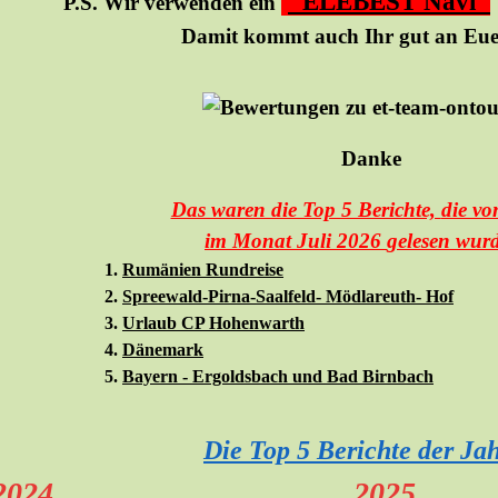
"ELEBEST Navi"
P.S. Wir verwenden ein
Damit kommt auch Ihr gut an Euer
Danke
Das waren die Top 5 Berichte,
die v
im
Monat Juli
2026
gelesen wur
1.
Rumänien Rundreise
2.
Spreewald-Pirna-Saalfeld- Mödlareuth- Hof
3.
Urlaub CP Hohenwarth
4.
Dänemark
5.
Bayern - Ergoldsbach und Bad Birnbach
Die Top 5 Berichte der Ja
2024
2025