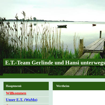
E.T.-Team Gerlinde und Hansi unterweg
Hauptmenü
Wertheim
Willkommen
Unser E.T. (WoMo)